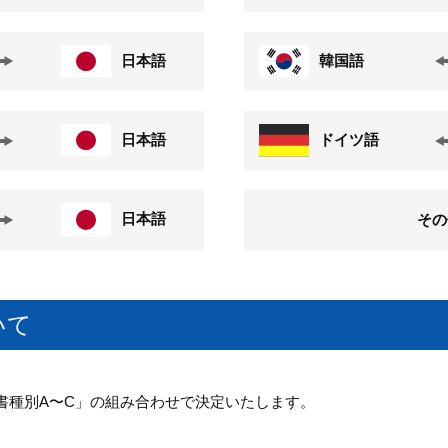
日本語
韓国語
日本語
ドイツ語
日本語
その
いて
書種別A〜C」の組み合わせで決定いたします。