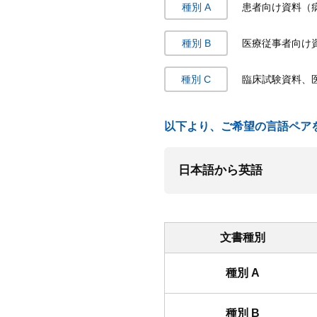
種別 A
患者向け資料（
種別 B
医療従事者向け
種別 C
臨床試験資料、
以下より、ご希望の言語ペア
文書種別
種別 A
種別 B