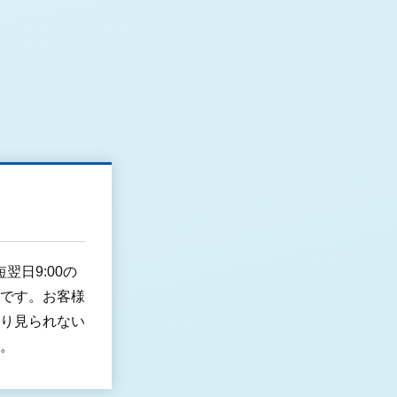
翌日9:00の
です。お客様
り見られない
。