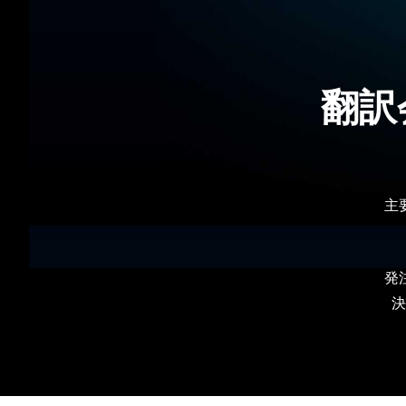
翻訳
主
発
決