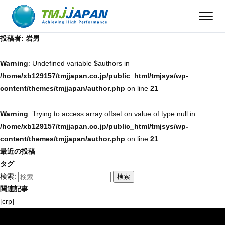
投稿者:
岩男
Warning
: Undefined variable $authors in
/home/xb129157/tmjjapan.co.jp/public_html/tmjsys/wp-
content/themes/tmjjapan/author.php
on line
21
Warning
: Trying to access array offset on value of type null in
/home/xb129157/tmjjapan.co.jp/public_html/tmjsys/wp-
content/themes/tmjjapan/author.php
on line
21
最近の投稿
タグ
検索:
関連記事
[crp]