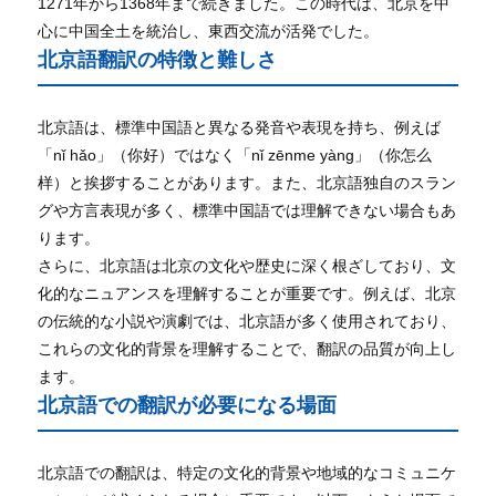
1271年から1368年まで続きました。この時代は、北京を中
心に中国全土を統治し、東西交流が活発でした。
北京語翻訳の特徴と難しさ
北京語は、標準中国語と異なる発音や表現を持ち、例えば
「nǐ hǎo」（你好）ではなく「nǐ zēnme yàng」（你怎么
样）と挨拶することがあります。また、北京語独自のスラン
グや方言表現が多く、標準中国語では理解できない場合もあ
ります。
さらに、北京語は北京の文化や歴史に深く根ざしており、文
化的なニュアンスを理解することが重要です。例えば、北京
の伝統的な小説や演劇では、北京語が多く使用されており、
これらの文化的背景を理解することで、翻訳の品質が向上し
ます。
北京語での翻訳が必要になる場面
北京語での翻訳は、特定の文化的背景や地域的なコミュニケ